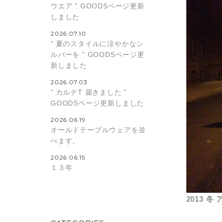
ウエア ” GOODSページ更新
しました
2026.07.10
” 夏のスタイルに涼やかなシ
ルバーを ” GOODSページ更
新しました
2026.07.03
” カルテT 届きました ”
GOODSページ更新しました
2026.06.19
オールドテーブルウェアを並
べます。
2026.06.15
１３年
2013 