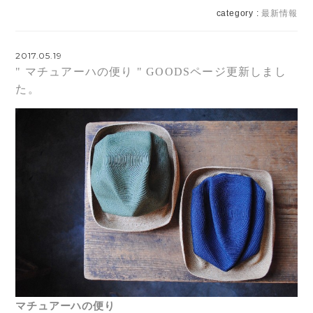
category :
最新情報
2017.05.19
" マチュアーハの便り " GOODSページ更新しまし
た。
マチュアーハの便り