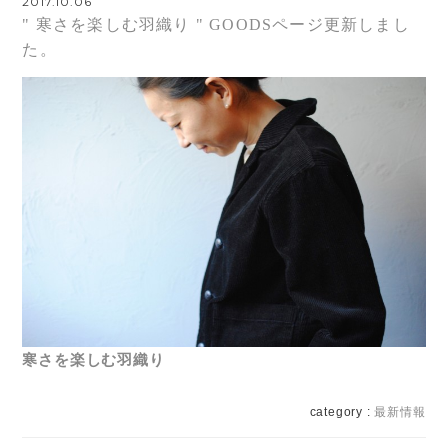
2017.10.06
" 寒さを楽しむ羽織り " GOODSページ更新しまし
た。
寒さを楽しむ羽織
り
category :
最新情報