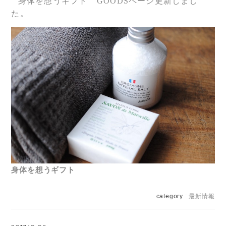
" 身体を想うギフト " GOODSページ更新しまし
た。
身体を想うギフト
category :
最新情報