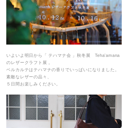
いよいよ明日から「 テハマナ会 」秋冬展 Teha'amana
のレザークラフト展 。
ベルカルテはテハマナの香りでいっぱいになりました。
素敵なレザーの品々、
５日間お楽しみください。