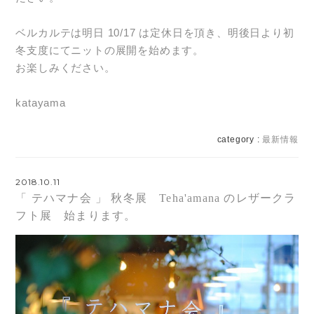
ベルカルテは明日 10/17 は定休日を頂き、明後日より初
冬支度にてニットの展開を始めます。
お楽しみください。
katayama
category :
最新情報
2018.10.11
「 テハマナ会 」 秋冬展 Teha'amana のレザークラ
フト展 始まります。